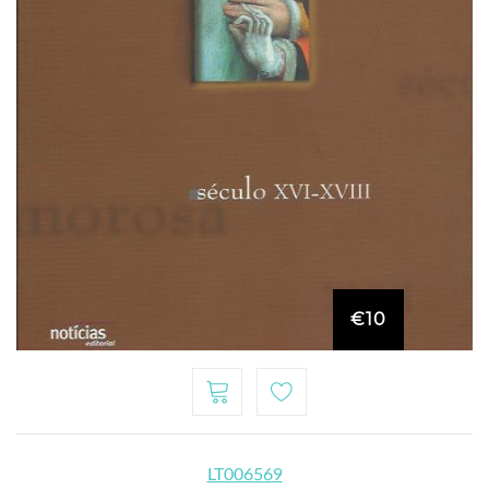
€10
LT006569