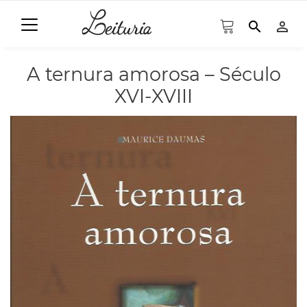
search
person_outline
A ternura amorosa – Século
XVI-XVIII