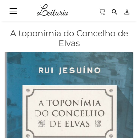
search
person_outline
A toponímia do Concelho de
Elvas