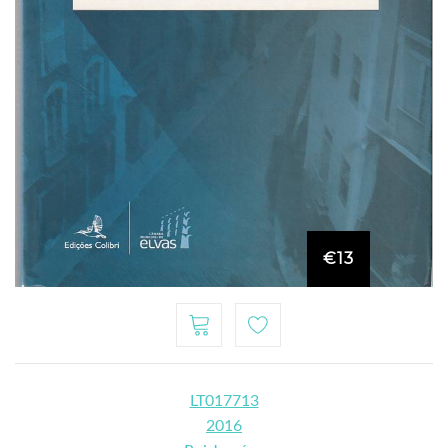
€13
LT017713
2016