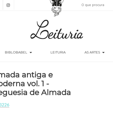
arrow_drop_down
arrow_drop_down
BIBLOBABEL
LEITURIA
AS ARTES
mada antiga e
derna vol. 1 -
eguesia de Almada
3226