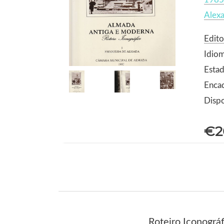
Alexa
Edito
Idio
Estad
Enca
Dispo
€2
Roteiro Iconográf