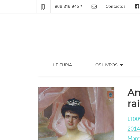
966 316 945 *
Contactos
arrow_drop_down
(CURRENT)
LEITURIA
OS LIVROS
Am
ra
LT00
2014
Marg