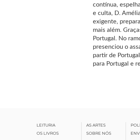
contínua, espelha
e culta, D. Améli
exigente, prepara
mais além. Graças
Portugal. No ram
presenciou o assa
partir de Portug
para Portugal e 
LEITURIA
AS ARTES
POL
OS LIVROS
SOBRE NÓS
ENV