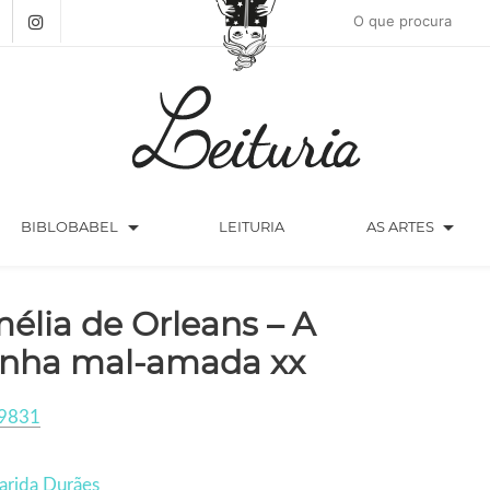
arrow_drop_down
arrow_drop_down
BIBLOBABEL
LEITURIA
AS ARTES
élia de Orleans – A
inha mal-amada xx
9831
arida Durães