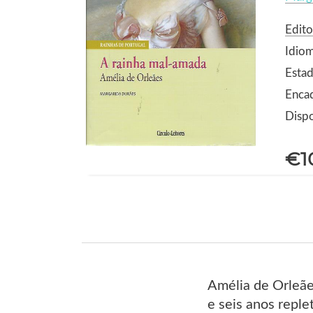
Edito
Idio
Estad
Encad
Dispo
€1
Amélia de Orleães
e seis anos reple