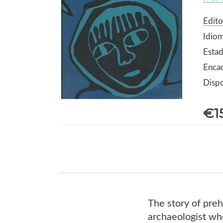
Edit
Idiom
Estad
Encad
Dispo
€1
The story of preh
archaeologist wh