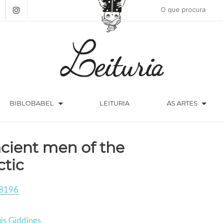
arrow_drop_down
arrow_drop_down
BIBLOBABEL
LEITURIA
AS ARTES
cient men of the
ctic
8196
uis Giddings