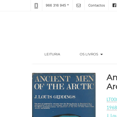
966 316 945 *
Contactos
arrow_drop_down
(CURRENT)
LEITURIA
OS LIVROS
An
Ar
LT00
1968
J. Lo