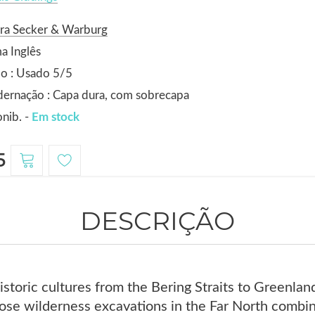
ora Secker & Warburg
a Inglês
o : Usado 5/5
ernação : Capa dura, com sobrecapa
nib. -
Em stock
5
DESCRIÇÃO
istoric cultures from the Bering Straits to Greenla
ose wilderness excavations in the Far North combi