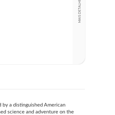
MAIS DETALHES
Detalhes físico
Nº Páginas
383
nd by a distinguished American
ned science and adventure on the