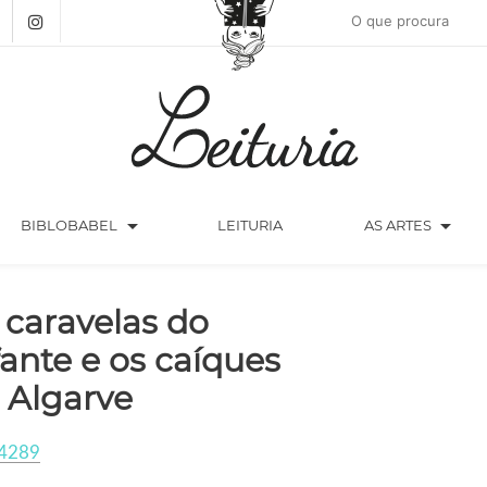
arrow_drop_down
arrow_drop_down
BIBLOBABEL
LEITURIA
AS ARTES
 caravelas do
fante e os caíques
 Algarve
4289