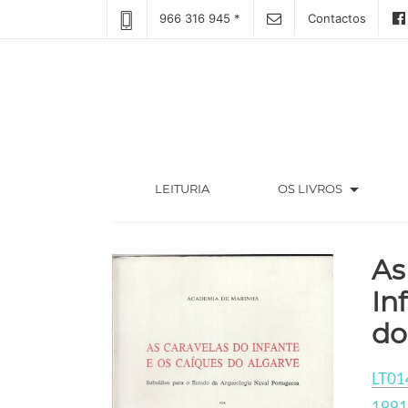
966 316 945 *
Contactos
arrow_drop_down
(CURRENT)
LEITURIA
OS LIVROS
As
In
do
LT01
1991