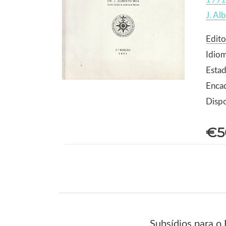
J. Alb
Edit
Idio
Estad
Enca
Dispo
€5
Subsídios para o