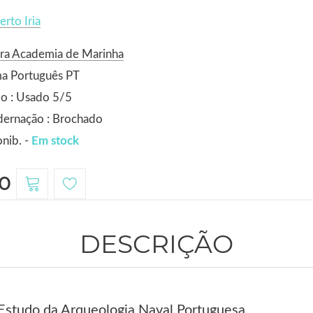
erto Iria
ora Academia de Marinha
ma Português PT
o : Usado 5/5
dernação : Brochado
nib. -
Em stock
0
DESCRIÇÃO
 Estudo da Arqueologia Naval Portuguesa.