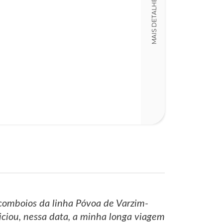
MAIS DETALHES
Detalhes físico
Dimensões
16,00 x 23,00 x
Nº Páginas
332
comboios da linha Póvoa de Varzim-
iciou, nessa data, a minha longa viagem