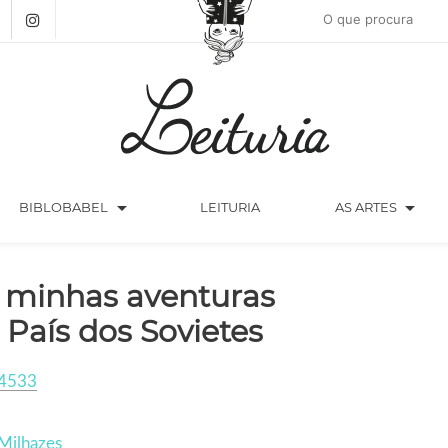
arrow_drop_down
arrow_drop_down
BIBLOBABEL
LEITURIA
AS ARTES
 minhas aventuras
 País dos Sovietes
4533
Milhazes