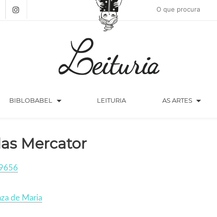
arrow_drop_down
arrow_drop_down
BIBLOBABEL
LEITURIA
AS ARTES
las Mercator
9656
za de Maria