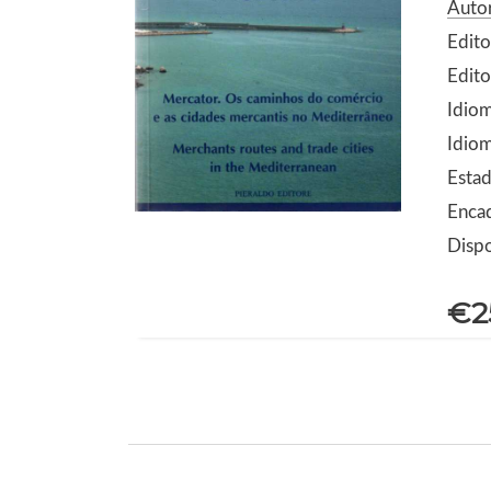
Autor
Edito
Edito
Idio
Idiom
Estad
Enca
Dispo
€2