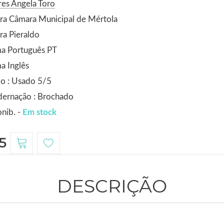
es Angela Toro
ra Câmara Municipal de Mértola
ra Pieraldo
ma Português PT
a Inglês
o : Usado 5/5
dernação : Brochado
nib. -
Em stock
5
DESCRIÇÃO