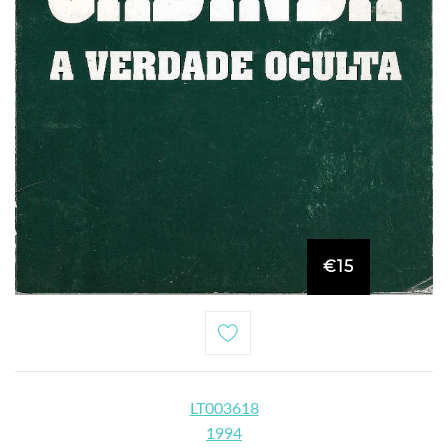
€15
LT003618
1994