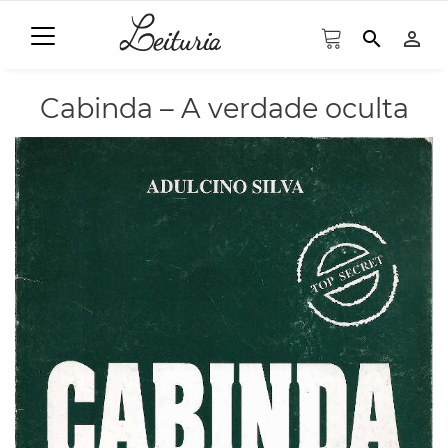
search
person_outline
Cabinda – A verdade oculta