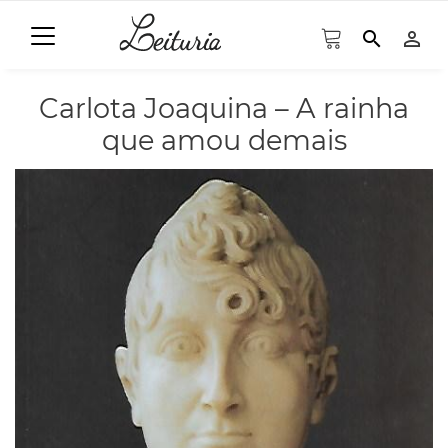
search
person_outline
Carlota Joaquina – A rainha
que amou demais