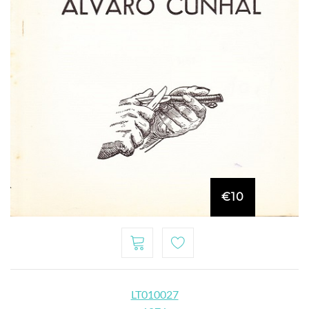
€10
LT010027