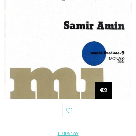
€9
LT005169