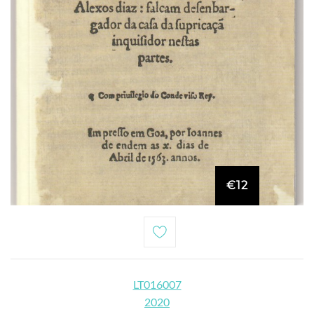
€12
LT016007
2020