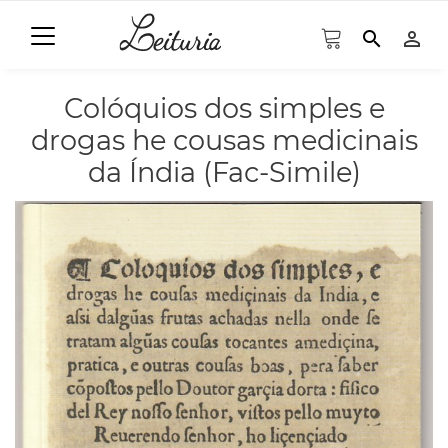
search
person_outline
Colóquios dos simples e
drogas he cousas medicinais
da Índia (Fac-Simile)