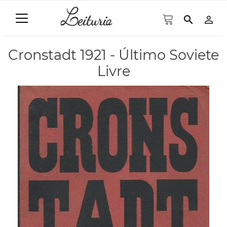
search
person_outline
Cronstadt 1921 - Último Soviete
Livre