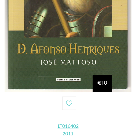
€10
LT016402
2011