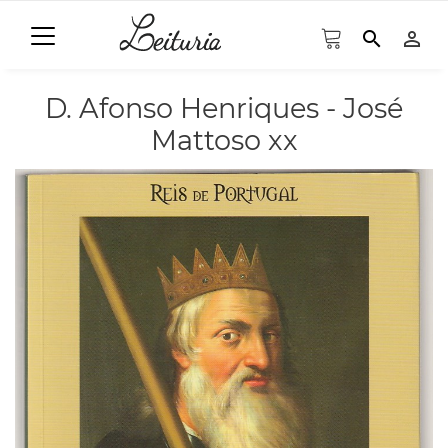
search
person_outline
D. Afonso Henriques - José
Mattoso xx