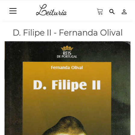
search
person_outline
D. Filipe II - Fernanda Olival