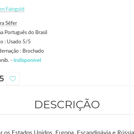
en Faingold
ra Sêfer
a Português do Brasil
o : Usado 5/5
dernação : Brochado
nib. -
Indisponível
5
DESCRIÇÃO
r os Estados Unidos, Europa, Escandinávia e Rússia