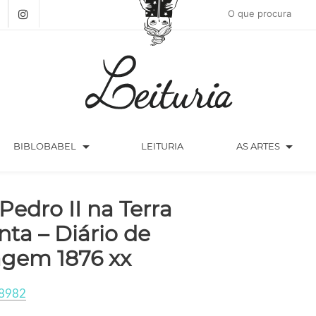
arrow_drop_down
arrow_drop_down
BIBLOBABEL
LEITURIA
AS ARTES
 Pedro II na Terra
nta – Diário de
agem 1876 xx
8982