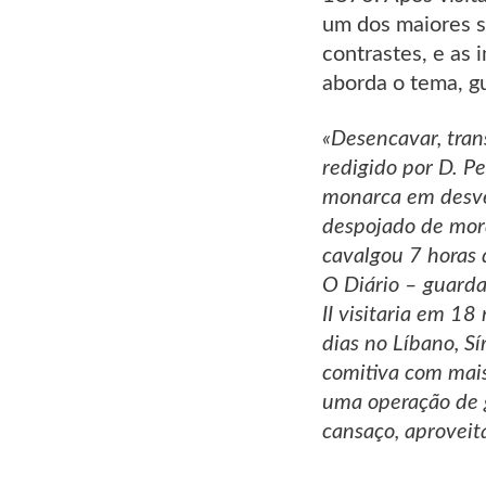
um dos maiores s
contrastes, e as 
aborda o tema, g
«Desencavar, tran
redigido por D. Pe
monarca em desve
despojado de mord
cavalgou 7 horas 
O Diário – guarda
II visitaria em 1
dias no Líbano, S
comitiva com mais
uma operação de g
cansaço, aproveit