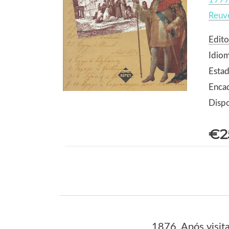
Reuv
Edito
Idiom
Estad
Enca
Dispo
€2
1876. Após visita