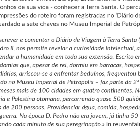
onhos de sua vida - conhecer a Terra Santa. O per
impressões do roteiro foram registradas no ‘Diário de
uardado a sete chaves no Museu Imperial de Petrópo
screver e comentar o Diário de Viagem à Terra Santa
dro II, nos permite revelar a curiosidade intelectual, 
ndar a humanidade em toda sua extensão. Escrito 
omias que, apesar de rei, dormiu em barracas, hospe
diárias, arriscou-se a enfrentar beduínos, frequentou
do no Museu Imperial de Petrópolis – faz parte da 2ª
8 meses mais de 100 cidades em quatro continentes. 
íria e Palestina otomana, percorrendo quase 500 quilô
 de 200 pessoas. Providenciar água, comida, hosped
uerra. Na época D. Pedro não era jovem, já tinha 5
ando cada minuto de sua peregrinação.»
in reuvenfa