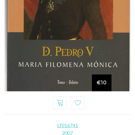
€10
LT016741
2007