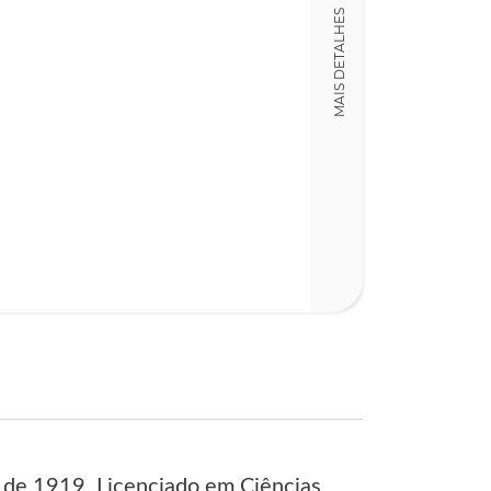
Detalhes físico
MAIS DETALHES
Dimensões
16,00 x 23,00
Nº Páginas
277
 de 1919. Licenciado em Ciências