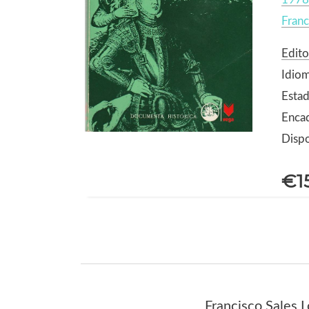
Franc
Edito
Idio
Estad
Enca
Dispo
€1
Francisco Sales 