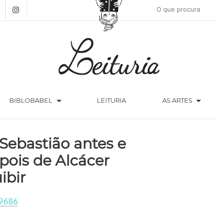
arrow_drop_down
arrow_drop_down
BIBLOBABEL
LEITURIA
AS ARTES
 Sebastião antes e
pois de Alcácer
ibir
9686