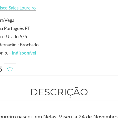
isco Sales Loureiro
ra Vega
ma Português PT
o : Usado 5/5
dernação : Brochado
nib. -
Indisponível
5
DESCRIÇÃO
Loureiro nasceu em Nelas, Viseu, a 24 de Novembro