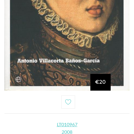
€20
LT010967
2008