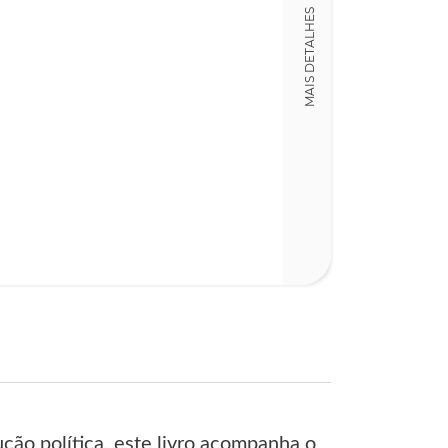
Detalhes físico
MAIS DETALHES
Dimensões
15,00 x 23,00 x
Nº Páginas
463
ção política, este livro acompanha o