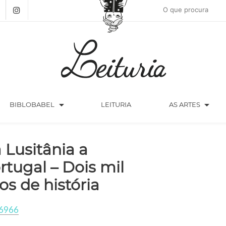
arrow_drop_down
arrow_drop_down
BIBLOBABEL
LEITURIA
AS ARTES
 Lusitânia a
rtugal – Dois mil
os de história
6966