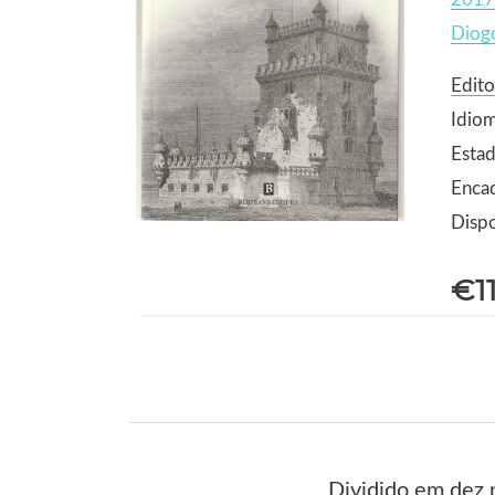
Diogo
Edito
Idio
Estad
Enca
Dispo
€1
Dividido em dez p