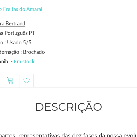
 Freitas do Amaral
ra Bertrand
ma Português PT
o : Usado 5/5
dernação : Brochado
nib. -
Em stock
1
DESCRIÇÃO
artes, representativas das dez fases da nossa evolu