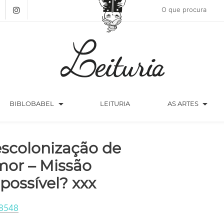
arrow_drop_down
arrow_drop_down
BIBLOBABEL
LEITURIA
AS ARTES
scolonização de
mor – Missão
possível? xxx
8548