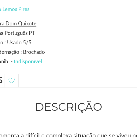
 Lemos Pires
ora Dom Quixote
ma Português PT
o : Usado 5/5
dernação : Brochado
nib. -
Indisponível
5
DESCRIÇÃO
omenta a difícil e complexa situação que se viveu no