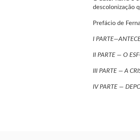
descolonização q
Prefácio de Fern
I PARTE—ANTECE
II PARTE — O ES
III PARTE — A CR
IV PARTE — DEPO