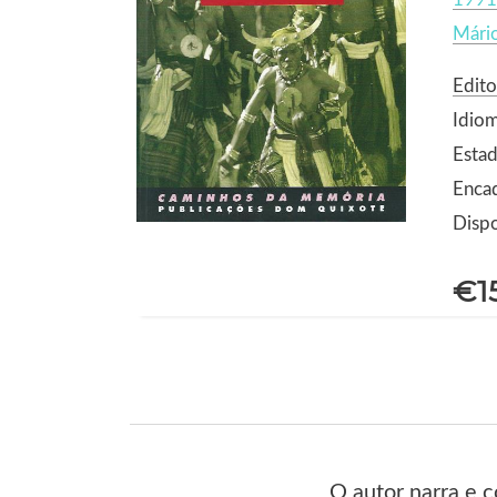
Mário
Edit
Idio
Estad
Enca
Dispo
€1
O autor narra e c