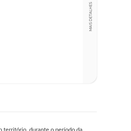
LT008548
MAIS DETALHES
Detalhes físico
Nº Páginas
455
 território, durante o período da