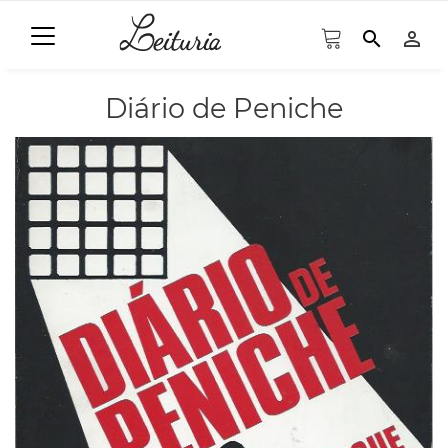
search
person_outline
Diário de Peniche