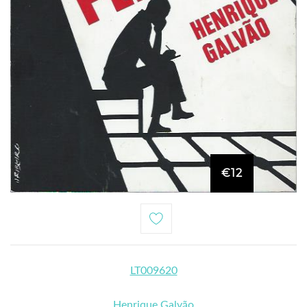
€12
LT009620
Henrique Galvão