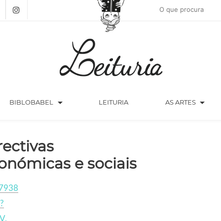
arrow_drop_down
arrow_drop_down
BIBLOBABEL
LEITURIA
AS ARTES
rectivas
onómicas e sociais
7938
?
V.