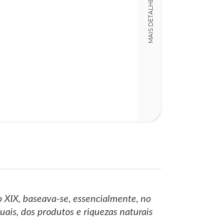
MAIS DETALHES
Detalhes físico
Dimensões
12,00 x 18,00 x
Nº Páginas
108
 XIX, baseava-se, essencialmente, no
uais, dos produtos e riquezas naturais