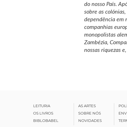
do nosso País. Ap
sobre as colónias
dependência em re
companhias europe
monopolistas ale
Zambézia, Compan
nossas riquezas e
LEITURIA
AS ARTES
POL
OS LIVROS
SOBRE NÓS
ENV
BIBLOBABEL
NOVIDADES
TER