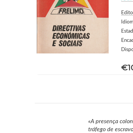
Edit
Idio
Estad
Enca
Dispo
€1
«A presença colon
tráfego de escrav