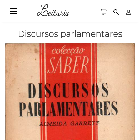
search
person_outline
Discursos parlamentares