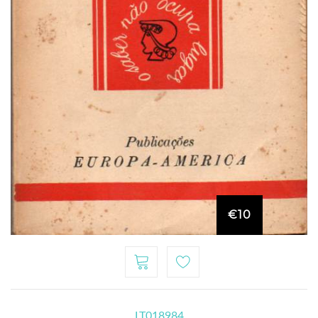
€10
LT018984