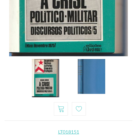
LT018151