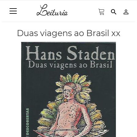
search
person_outline
Duas viagens ao Brasil xx