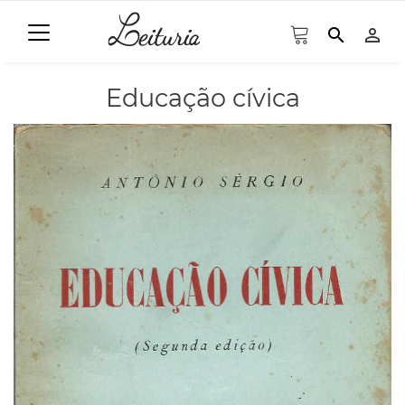
search
person_outline
Educação cívica