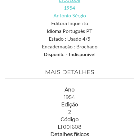
LT001608
1954
António Sérgio
Editora Inquérito
Idioma Português PT
Estado : Usado 4/5
Encadernação : Brochado
Disponib. -
Indisponível
MAIS DETALHES
Ano
1954
Edição
2
Código
LT001608
Detalhes físicos