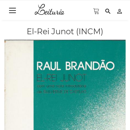
search
person_outline
El-Rei Junot (INCM)