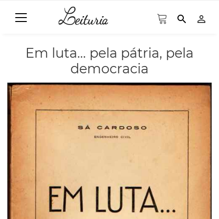
search
person_outline
Em luta… pela pátria, pela
democracia