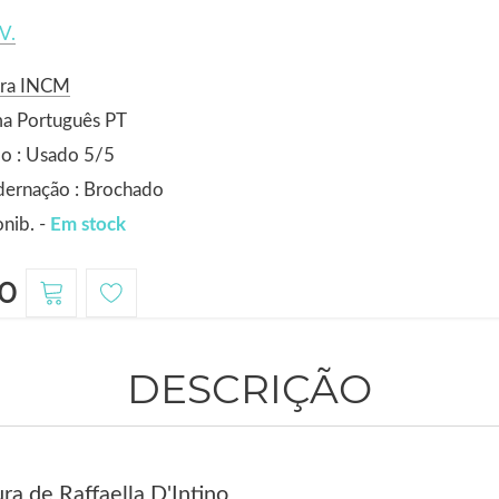
V.
ora INCM
ma Português PT
o : Usado 5/5
dernação : Brochado
nib. -
Em stock
0
DESCRIÇÃO
ura de Raffaella D'Intino