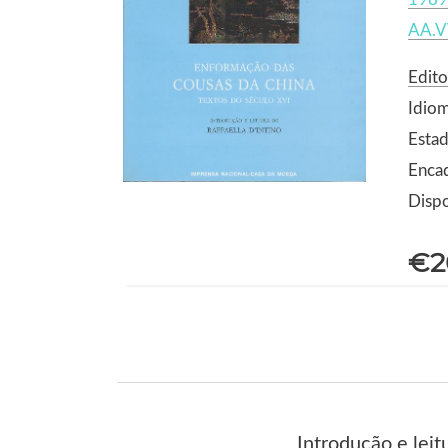
AA.V
Edit
Idio
Estad
Enca
Dispo
€2
Introdução e leit