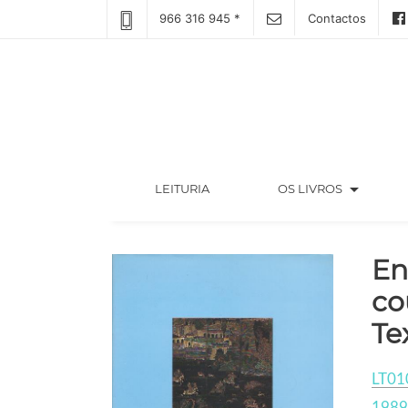
966 316 945 *
Contactos
arrow_drop_down
(CURRENT)
LEITURIA
OS LIVROS
En
co
Te
LT01
1989