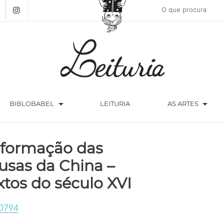
arrow_drop_down
arrow_drop_down
BIBLOBABEL
LEITURIA
AS ARTES
formação das
usas da China –
xtos do século XVI
0794