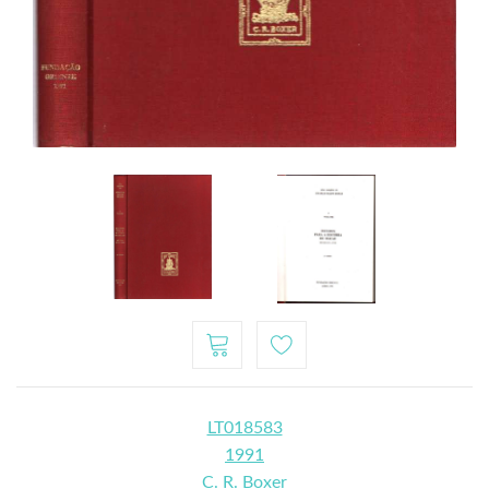
LT018583
1991
C. R. Boxer