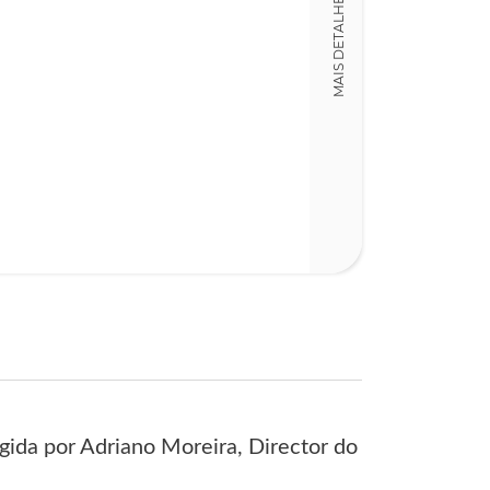
MAIS DETALHES
16,00 x 23,00 x
Nº Páginas
324
igida por Adriano Moreira, Director do