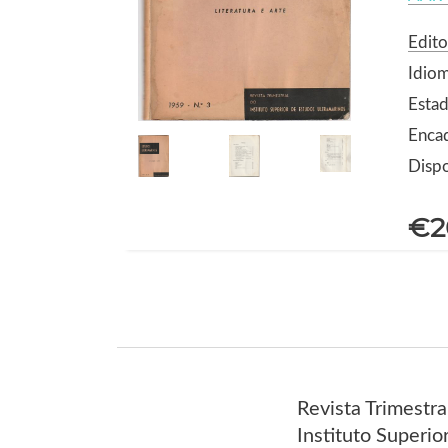
Edito
Idio
Estad
Enca
Dispo
€2
Revista Trimestra
Instituto Superio