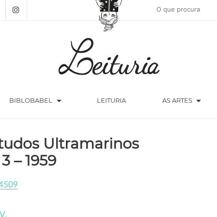
arrow_drop_down
arrow_drop_down
BIBLOBABEL
LEITURIA
AS ARTES
tudos Ultramarinos
 3 – 1959
4509
V.