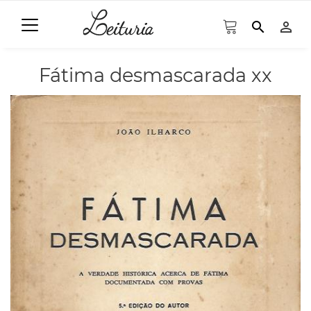
search
person_outline
Fátima desmascarada xx