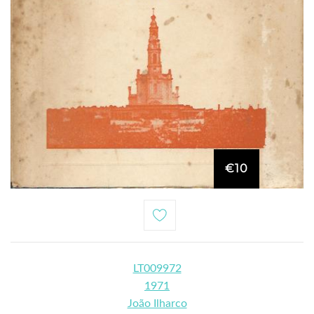
€10
LT009972
1971
João Ilharco