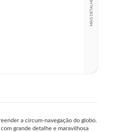
MAIS DETALHES
Detalhes físico
Nº Páginas
245
reender a circum-navegação do globo.
 com grande detalhe e maravilhosa