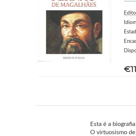
Edito
Idio
Estad
Enca
Dispo
€1
Esta é a biograf
O virtuosismo de