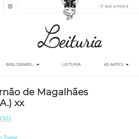
arrow_drop_down
arrow_drop_down
BIBLOBABEL
LEITURIA
AS ARTES
rnão de Magalhães
A.) xx
9502
n Zweig