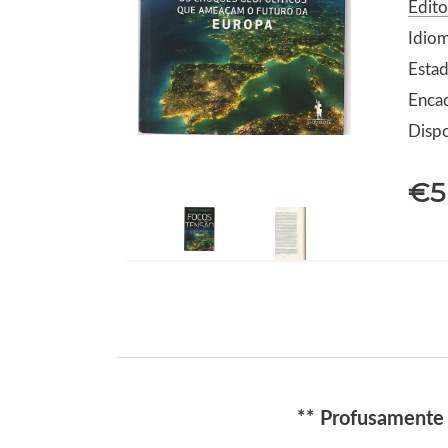
Edit
Idio
Estad
Enca
Dispo
€5
** Profusamente 