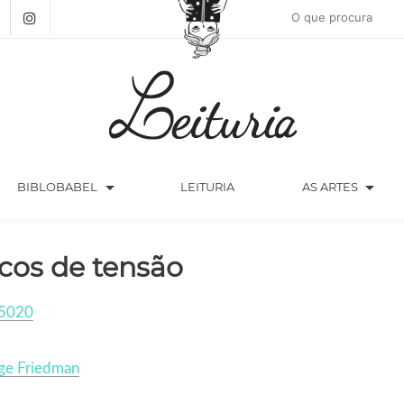
arrow_drop_down
arrow_drop_down
BIBLOBABEL
LEITURIA
AS ARTES
cos de tensão
5020
ge Friedman