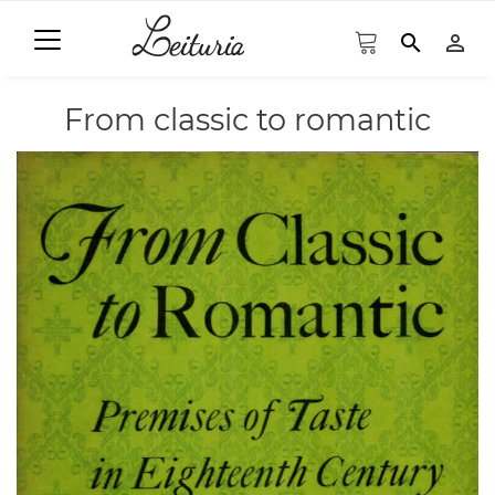
search
person_outline
From classic to romantic