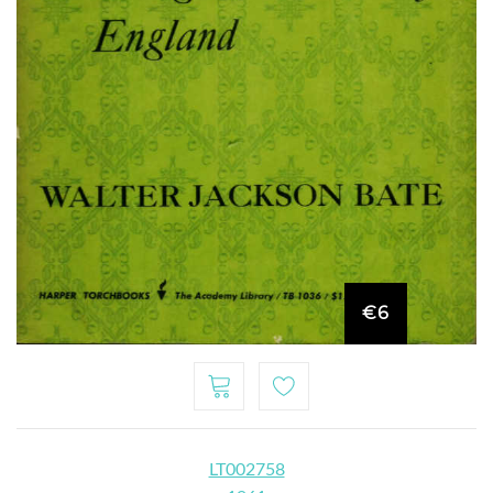
€6
LT002758