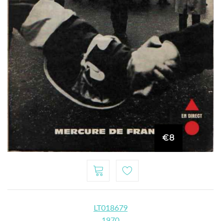
€8
LT018679
1970