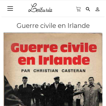
search
person_outline
Guerre civile en Irlande