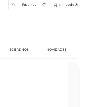
Favoritos
Login
person_outline
search
(0)
SOBRE NÓS
NOVIDADES
Código
LT005413