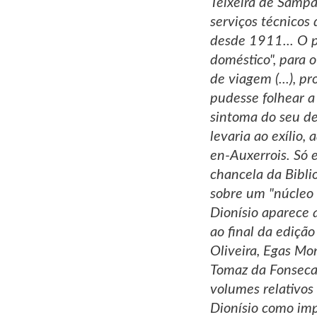
Teixeira de Sampa
serviços técnicos
desde 1911... O p
doméstico", para 
de viagem (...), p
pudesse folhear a
sintoma do seu de
levaria ao exílio
en-Auxerrois. Só e
chancela da Bibli
sobre um "núcleo
Dionísio aparece 
ao final da ediçã
Oliveira, Egas Mon
Tomaz da Fonseca
volumes relativos
Dionísio como imp