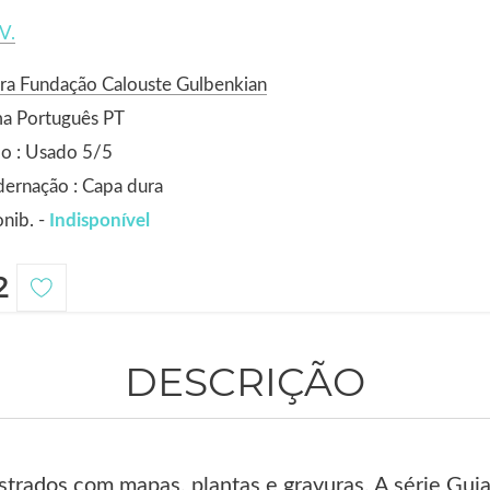
V.
ra Fundação Calouste Gulbenkian
ma Português PT
o : Usado 5/5
ernação : Capa dura
nib. -
Indisponível
2
DESCRIÇÃO
trados com mapas, plantas e gravuras. A série Guia 