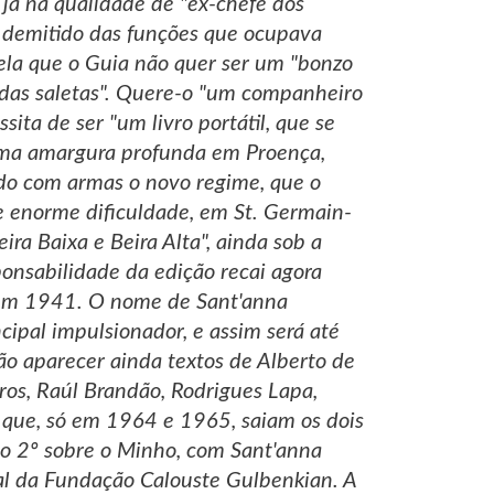
 já na qualidade de "ex-chefe dos
o, demitido das funções que ocupava
ela que o Guia não quer ser um "bonzo
s das saletas". Quere-o "um companheiro
sita de ser "um livro portátil, que se
 uma amargura profunda em Proença,
tido com armas o novo regime, que o
de enorme dificuldade, em St. Germain-
ira Baixa e Beira Alta", ainda sob a
ponsabilidade da edição recai agora
, em 1941. O nome de Sant'anna
ipal impulsionador, e assim será até
ão aparecer ainda textos de Alberto de
rros, Raúl Brandão, Rodrigues Lapa,
que, só em 1964 e 1965, saiam os dois
e o 2º sobre o Minho, com Sant'anna
ial da Fundação Calouste Gulbenkian. A