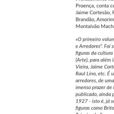
Proença, conta c
Jaime Cortesão, 
Brandão, Amorim 
Montalvão Machad
«O primeiro volum
e Arredores". Foi
figuras da cultura
(Arte), para além
Vieira, Jaime Cort
Raul Lino, etc. É
arredores, de um
imenso prazer de 
publicado, ainda p
1927 - isto é, já
figuras como Brit