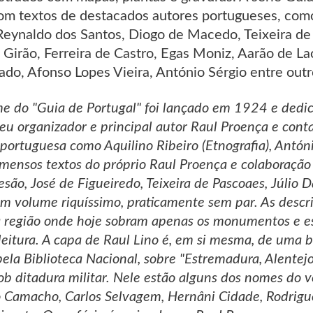
om textos de destacados autores portugueses, como 
Reynaldo dos Santos, Diogo de Macedo, Teixeira de 
Girão, Ferreira de Castro, Egas Moniz, Aarão de La
o, Afonso Lopes Vieira, António Sérgio entre outr
e do "Guia de Portugal" foi lançado em 1924 e dedic
 seu organizador e principal autor Raul Proença e con
 portuguesa como Aquilino Ribeiro (Etnografia), Antóni
 imensos textos do próprio Raul Proença e colaboração
esão, José de Figueiredo, Teixeira de Pascoaes, Júlio 
 um volume riquíssimo, praticamente sem par. As descr
a região onde hoje sobram apenas os monumentos e es
leitura. A capa de Raul Lino é, em si mesma, de uma 
ela Biblioteca Nacional, sobre "Estremadura, Alentejo,
 sob ditadura militar. Nele estão alguns dos nomes do 
o Camacho, Carlos Selvagem, Hernâni Cidade, Rodrigu