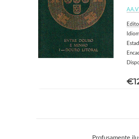
AA.V
Edito
Idio
Estad
Encad
Dispo
€1
Profusamente ilus