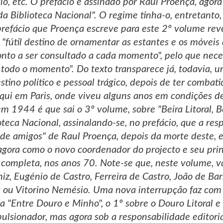
io, etc. O prefácio é assinado por Raul Proença, agora
 da Biblioteca Nacional". O regime tinha-o, entretant
refácio que Proença escreve para este 2º volume rev
o "fútil destino de ornamentar as estantes e os móvei
ronto a ser consultado a cada momento", pelo que neces
 todo o momento". Do texto transparece já, todavia,
stino político e pessoal trágico, depois de ter comba
, aqui em Paris, onde viveu alguns anos em condições 
m 1944 é que sai o 3º volume, sobre "Beira Litoral, Be
oteca Nacional, assinalando-se, no prefácio, que a res
 de amigos" de Raul Proença, depois da morte deste
agora como o novo coordenador do projecto e seu princ
o completa, nos anos 70. Note-se que, neste volume, v
iz, Eugénio de Castro, Ferreira de Castro, João de Ba
 ou Vitorino Nemésio. Uma nova interrupção faz com 
 a "Entre Douro e Minho", o 1º sobre o Douro Litoral 
ulsionador, mas agora sob a responsabilidade editor