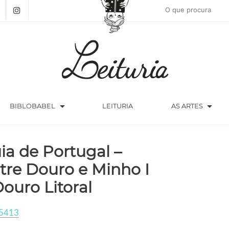
arrow_drop_down
arrow_drop_down
BIBLOBABEL
LEITURIA
AS ARTES
ia de Portugal –
tre Douro e Minho I
Douro Litoral
5413