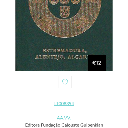
€12
LT008394
AA.VV.
Editora Fundação Calouste Gulbenkian