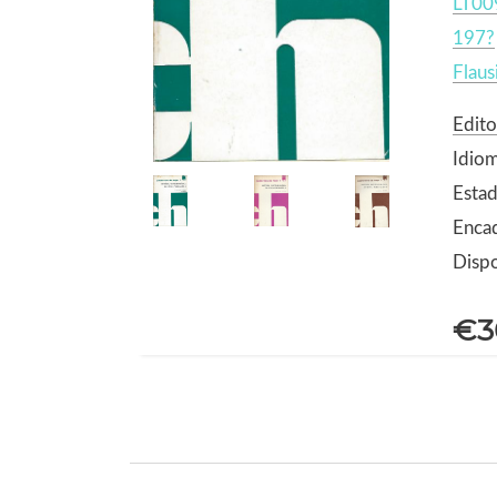
LT00
197?
Flaus
Edito
Idio
Estad
Enca
Dispo
€3