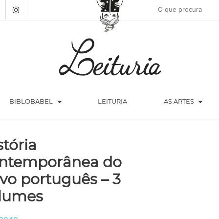
arrow_drop_down
arrow_drop_down
BIBLOBABEL
LEITURIA
AS ARTES
stória
ntemporânea do
vo português – 3
lumes