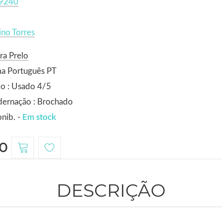
9240
ino Torres
ra Prelo
ma Português PT
o : Usado 4/5
dernação : Brochado
nib. -
Em stock
0
DESCRIÇÃO