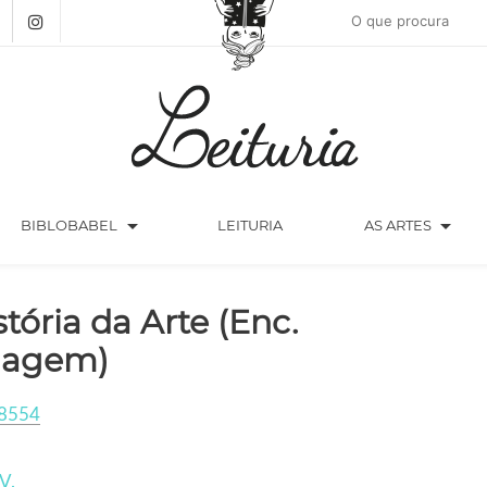
arrow_drop_down
arrow_drop_down
BIBLOBABEL
LEITURIA
AS ARTES
stória da Arte (Enc.
agem)
8554
V.