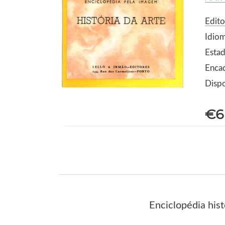
Edito
Idio
Estad
Enca
Dispo
€6
Enciclopédia hist