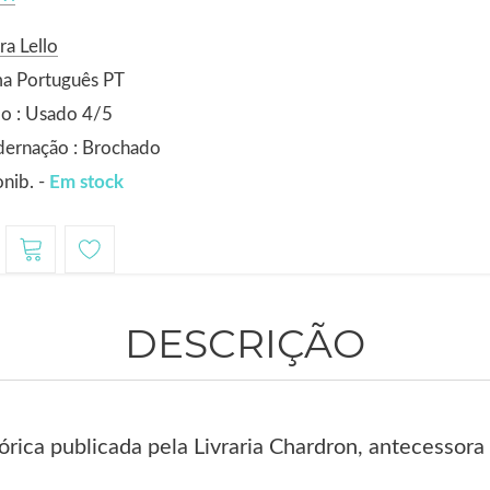
ra Lello
ma Português PT
o : Usado 4/5
dernação : Brochado
nib. -
Em stock
DESCRIÇÃO
órica publicada pela Livraria Chardron, antecessora 