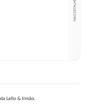
MAIS DETALHES
17,00 x 24,00 x
Nº Páginas
64
da Lello & Irmão.