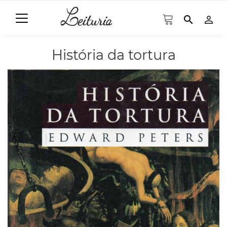
search
person_outline
História da tortura