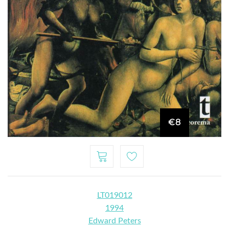
€8
LT019012
1994
Edward Peters