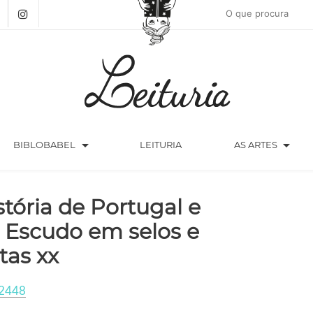
arrow_drop_down
arrow_drop_down
BIBLOBABEL
LEITURIA
AS ARTES
stória de Portugal e
 Escudo em selos e
tas xx
2448