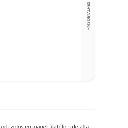
MAIS DETALHES
24,00 x 30,00 x
duzidos em papel filatélico de alta