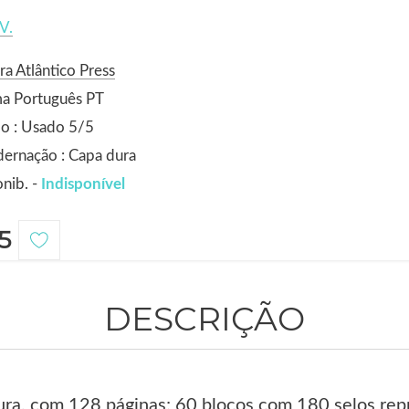
V.
ra Atlântico Press
ma Português PT
o : Usado 5/5
ernação : Capa dura
nib. -
Indisponível
5
DESCRIÇÃO
ra, com 128 páginas; 60 blocos com 180 selos repro