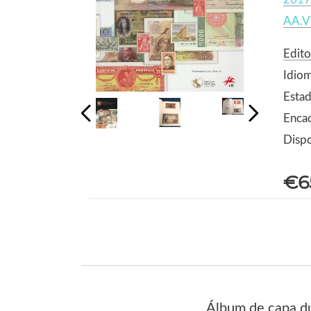
AA.V
Edito
Idio
Estad
Encad
Dispo
€6
Álbum de capa du