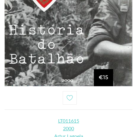
€15
LT011615
2000
Artur Lagoela