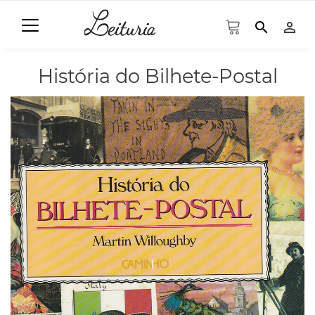
search
person_outline
História do Bilhete-Postal