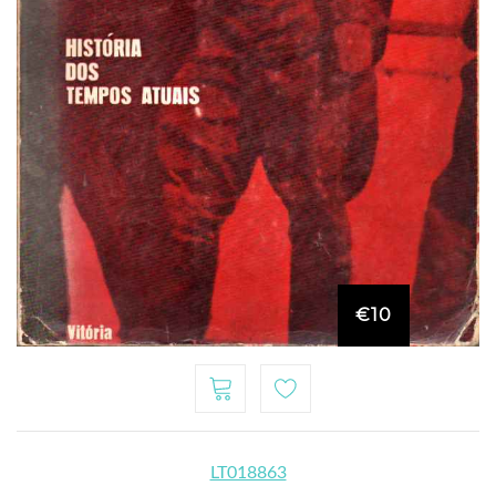
€10
LT018863