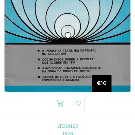
€10
LT008125
1978