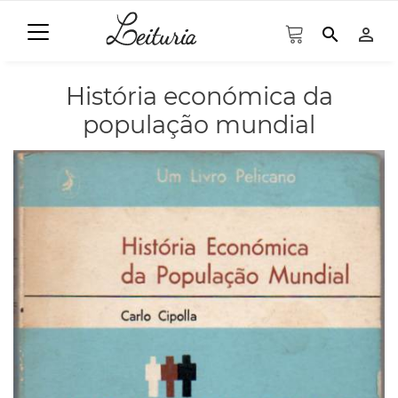
search
person_outline
História económica da
população mundial