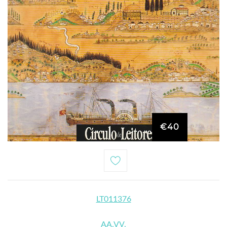
€40
LT011376
AA.VV.