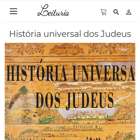
search
person_outline
História universal dos Judeus